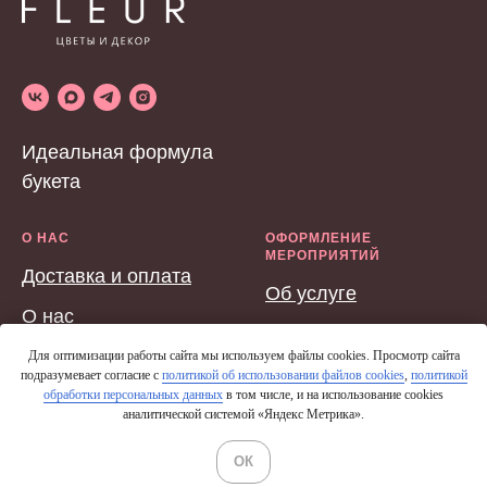
Идеальная формула
букета
О НАС
ОФОРМЛЕНИЕ
МЕРОПРИЯТИЙ
Доставка и оплата
Об услуге
О нас
Для оптимизации работы сайта мы используем файлы cookies. Просмотр сайта
подразумевает согласие с
политикой об использовании файлов cookies
,
политикой
обработки персональных данных
в том числе, и на использование cookies
аналитической системой «Яндекс Метрика».
ОК
Мы в мессенджерах
Разработка и продвижение сайта