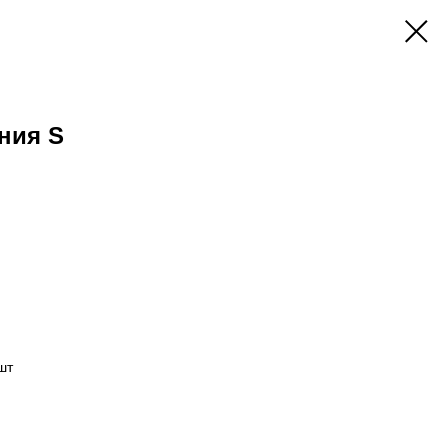
ния S
шт