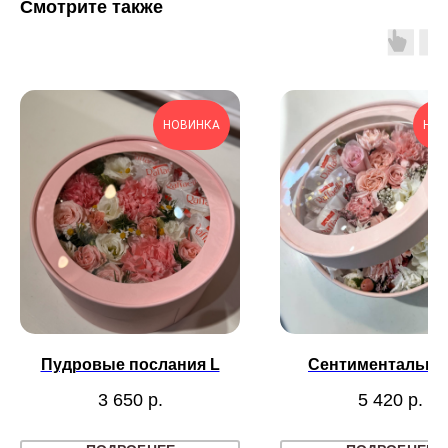
Смотрите также
НОВИНКА
НОВ
Пудровые послания L
Сентиментально
3 650
р.
5 420
р.