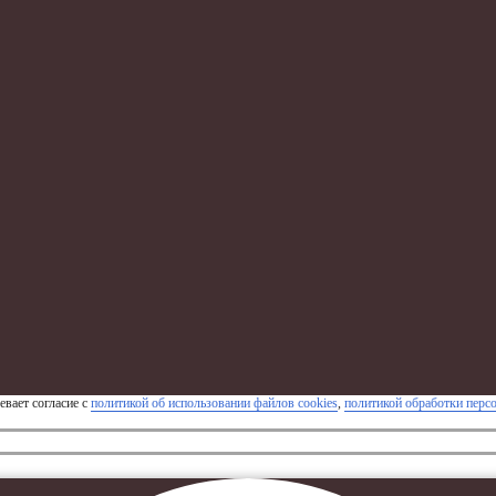
евает согласие с
политикой об использовании файлов cookies
,
политикой обработки перс